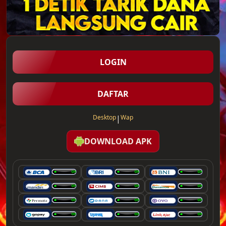
LOGIN
DAFTAR
Desktop
|
Wap
DOWNLOAD APK